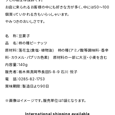
お店に来られるお客様の中にも好きな方が多く、中には50～100
個買っていかれる方もいらっしゃいます。
やみつきのおいしさです。
名 称：豆菓子
品 名：柿の種ピーナッツ
原材料：落花生(食塩･植物油) 柿の種(アミノ酸等調味料･香辛
料･カラメル･パプリカ色素) 原材料の一部に大豆・小麦を含む
内容量：140g
販売者：栃木県真岡市長田5-8-9 石川 悦子
電 話：0285-82-1753
賞味期限：製造日より90日
※画像はイメージです。販売単位は1袋となります。
International shipping available