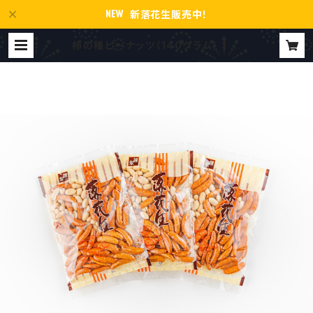
新落花生販売中！
柿の種ピーナッツ（140グラム） | 国
産ピーナッツの石川落花生店