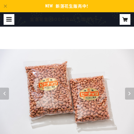
新落花生販売中！
生落花生（500グラム） | 国産ピーナ
ッツの石川落花生店